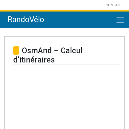
Skip
CONTACT
to
RandoVélo
content
OsmAnd – Calcul
d’itinéraires