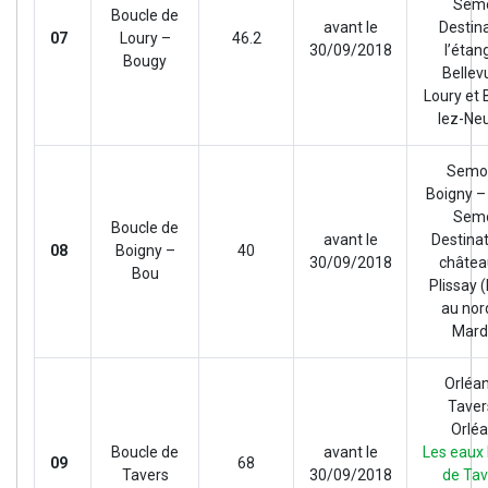
Sem
Boucle de
avant le
Destin
07
Loury –
46.2
30/09/2018
l’étan
Bougy
Bellev
Loury et
lez-Neu
Semo
Boigny –
Sem
Boucle de
avant le
Destinat
08
Boigny –
40
30/09/2018
châtea
Bou
Plissay (
au nor
Mard
Orléa
Taver
Orlé
Boucle de
avant le
Les eaux
09
68
Tavers
30/09/2018
de Tav