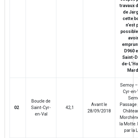
travaux 
de Jar
cette b
n’est 
possible
avoi
emprunt
D960 e
Saint-D
de-L’Ho
Mard
Semoy – 
Cyr-en-
Sem
Boucle de
Avant le
Passage 
02
Saint-Cyr-
42,1
28/09/2018
Châtea
en-Val
Morchêne
la Motte.
par la L