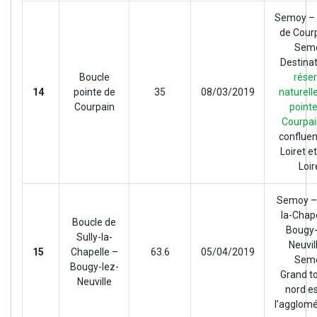
Semoy – 
de Cour
Sem
Destinat
Boucle
rése
14
pointe de
35
08/03/2019
naturelle
Courpain
point
Courpai
conflue
Loiret et
Loir
Semoy – 
la-Chap
Boucle de
Bougy-
Sully-la-
Neuvil
15
Chapelle –
63.6
05/04/2019
Sem
Bougy-lez-
Grand t
Neuville
nord e
l’agglomé