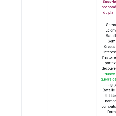
Sous-b
proposé
du plan
Semo
Loigny
Batail
Sem
Si vous
intéres
l’histoir
partez 
découve
musée 
guerre d
Loigny
Bataille 
théâtr
nombr
combats
l’ar