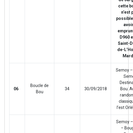
cette b
n’est 
possible
avoi
emprunt
D960 e
Saint-D
de-L’Ho
Mard
Semoy –
Sem
Destin
Boucle de
06
34
30/09/2018
Bou. A
Bou
rando
classiq
l’est Orl
Semoy –
– Bou