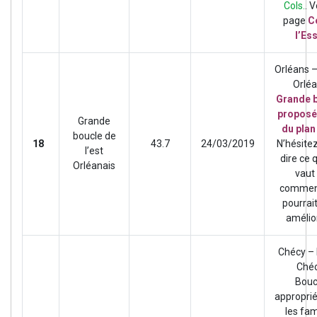
Cols.
. V
page
C
l’Es
Orléans 
Orlé
Grande 
proposé
Grande
du plan
boucle de
18
43.7
24/03/2019
N’hésite
l’est
dire ce q
Orléanais
vaut 
comment
pourrait
amélio
Chécy –
Ché
Bouc
appropri
les fam