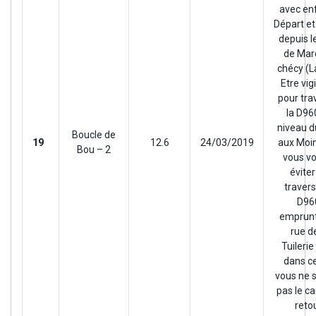
avec en
Départ et
depuis l
de Mar
chécy (La
Etre vig
pour tra
la D96
niveau d
Boucle de
19
12.6
24/03/2019
aux Moin
Bou – 2
vous v
éviter
travers
D96
emprunt
rue de
Tuilerie
dans c
vous ne 
pas le ca
retou