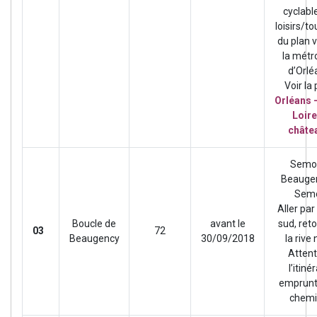
cyclabl
loisirs/t
du plan v
la métr
d’Orlé
Voir la
Orléans 
Loire
châte
Semo
Beauge
Sem
Aller par 
Boucle de
avant le
sud, reto
03
72
Beaugency
30/09/2018
la rive 
Attent
l’itiné
emprunt
chemi