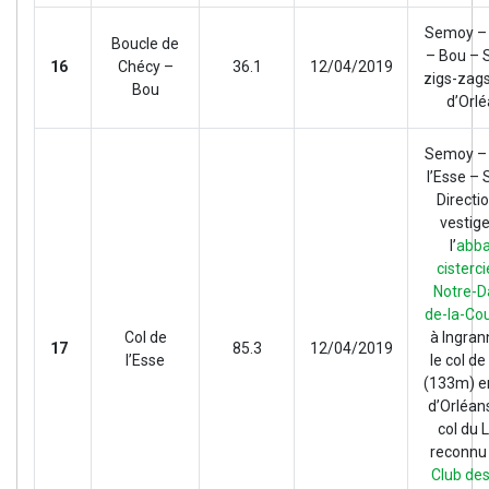
Semoy –
Boucle de
– Bou –
16
Chécy –
36.1
12/04/2019
zigs-zags 
Bou
d’Orl
Semoy – 
l’Esse –
Directio
vestig
l’
abb
cisterc
Notre-
de-la-Co
Col de
à Ingran
17
85.3
12/04/2019
l’Esse
le col de
(133m) e
d’Orléans
col du L
reconnu 
Club de