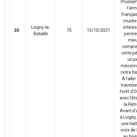
Prussie
l’ar
Françai
musée 
Loigny-la-
intére
20
75
15/10/2021
Bataille
perme
mie
compre
cette p
un p
méconn
notre his
A l’alle
traverse
forêt d’O
avec l’ét
la Retr
Avant d’a
à Loigny,
une halt
croix de 
au boi