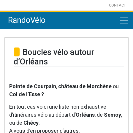
Skip
CONTACT
to
RandoVélo
content
Boucles vélo autour
d’Orléans
Pointe de Courpain
,
château de Morchène
ou
Col de l’Esse ?
En tout cas voici une liste non exhaustive
d’itinéraires vélo au départ d’
Orléans
, de
Semoy
,
ou de
Chécy
.
A vous d’en proposer d’autres.