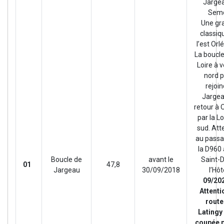
Jarge
Sem
Une gr
classiq
l’est Orl
La boucle 
Loire à v
nord 
rejoin
Jargea
retour à 
par la Lo
sud. Att
au passa
la D960
Boucle de
avant le
Saint-
01
47,8
Jargeau
30/09/2018
l’Hôt
09/20
Attenti
route
Latingy
coupée p