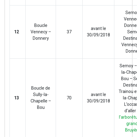
Semo
Venne
Boucle
Donne
avant le
12
Vennecy –
37
Sem
30/09/2018
Donnery
Destin
Vennecy
Donne
Semoy – 
la-Chap
Bou – 
Destin
Boucle de
Trainou et
Sully-la-
avant le
13
70
la-Chap
Chapelle –
30/09/2018
L’occa
Bou
d’aller
l’arboré
gran
Bruyè