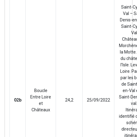
Saint-C
Val – S
Denis-en
Saint-C
Va
Châtea
Morchêne
la Motte.
du chât
l’Isle. L
Loire. P
par les 
de Sain
Boucle
en-Val 
Entre Loire
Saint-De
02b
24,2
25/09/2022
et
val
Châteaux
Itinér
identifié 
sché
directe
itinéra