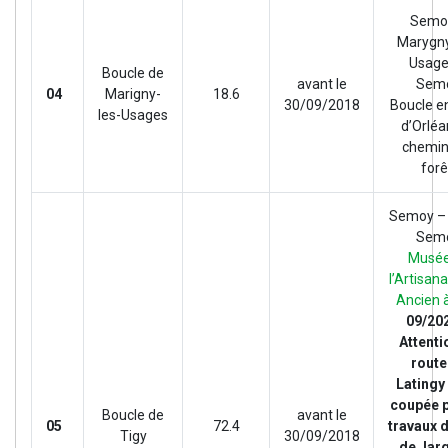
Semo
Marygny
Usage
Boucle de
avant le
Sem
04
Marigny-
18.6
30/09/2018
Boucle e
les-Usages
d’Orléa
chemin
forê
Semoy – 
Sem
Musée
l’Artisana
Ancien 
09/20
Attenti
route
Latingy
coupée p
Boucle de
avant le
05
72.4
travaux 
Tigy
30/09/2018
de Jar