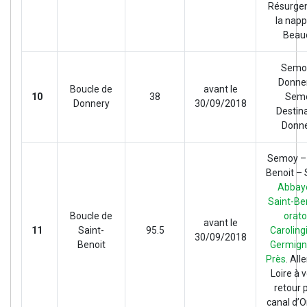
Résurge
la nap
Beau
Semo
Donne
Boucle de
avant le
10
38
Sem
Donnery
30/09/2018
Destin
Donne
Semoy – 
Benoit –
Abbay
Saint-Be
Boucle de
orato
avant le
11
Saint-
95.5
Caroling
30/09/2018
Benoit
Germign
Près
. Alle
Loire à v
retour p
canal d’O